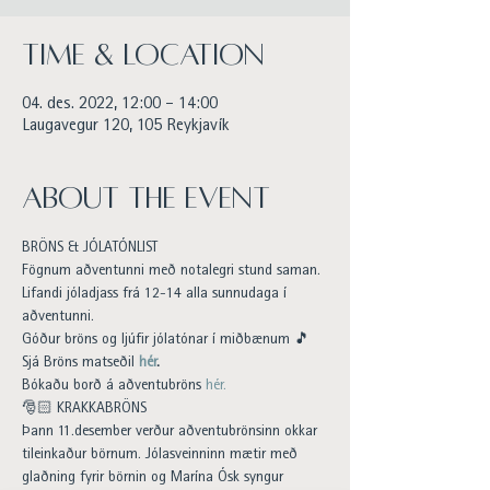
Time & Location
04. des. 2022, 12:00 – 14:00
Laugavegur 120, 105 Reykjavík
About the event
BRÖNS & JÓLATÓNLIST
Fögnum aðventunni með notalegri stund saman. 
Lifandi jóladjass frá 12-14 alla sunnudaga í 
aðventunni.
Góður bröns og ljúfir jólatónar í miðbænum 🎵 
Sjá Bröns matseðil 
hér
.
Bókaðu borð á aðventubröns 
hér.
🎅🏻 KRAKKABRÖNS
Þann 11.desember verður aðventubrönsinn okkar 
tileinkaður börnum. Jólasveinninn mætir með 
glaðning fyrir börnin og Marína Ósk syngur 