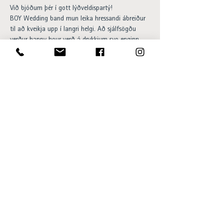
Við bjóðum þér í gott lýðveldispartý!
BOY Wedding band mun leika hressandi ábreiður 
til að kveikja upp í langri helgi. Að sjálfsögðu 
verður happy hour verð á drykkjum svo enginn 
ætti að þurfa að vera með þurrar kverkar. Veislan 
hefst kl 17:00 og er frítt inn á svæðið. Þeir sem 
mæta í fánalitunum fá háar fimmur frá bandinu. 
Lengi lifi Vigdís Finnboga! Húrra Húrra Húrra.
Opening hours:
Sun - Thu 15:00 to 23:00
Fri - Sat 15:00 to 01:00
SKÝ Lounge & Bar
Ingólfsstræti 1, 101 Reykjavík
sky@centerhotels.com