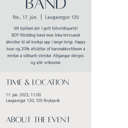
band
fös., 17. jún.
  |  
Laugavegur 120
Við bjóðum þér í gott lýðveldispartý!
BOY Wedding band mun leika hressandi
ábreiður til að kveikja upp í langri helgi. Happy
hour og 20% afsláttur af barsnakkseðlinum á
meðan á viðburði stendur. Aðgangur ókeypis
og allir velkomnir.
Time & Location
17. jún. 2022, 17:00
Laugavegur 120, 105 Reykjavík
About the event