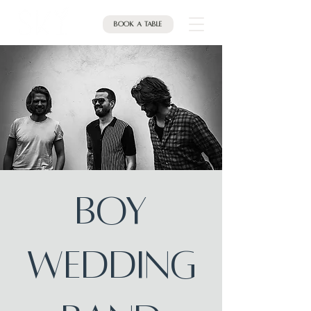
Book a table
BOY
Wedding