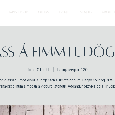
HAPPY HOUR
OFFERS
EVENTS
VENUES
ABOUT 
ASS Á FIMMTUDÖ
fim., 01. okt.
  |  
Laugavegur 120
g djassaðu með okkur á Jörgensen á fimmtudögum. Happy hour og 20% a
rsnakkseðlinum á meðan á viðburði stendur. Aðgangur ókeypis og allir velk