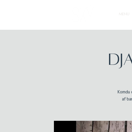
MENU
DJ
Komdu o
af ba