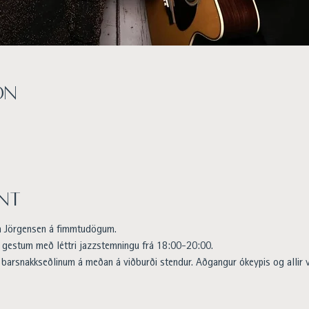
on
nt
á Jörgensen á fimmtudögum.
 gestum með léttri jazzstemningu frá 18:00-20:00.
barsnakkseðlinum á meðan á viðburði stendur. Aðgangur ókeypis og allir v