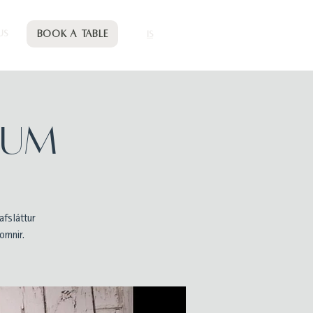
Book a table
US
IS
GUM
fsláttur
omnir.