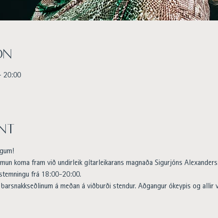
on
– 20:00
nt
ögum!
un koma fram við undirleik gítarleikarans magnaða Sigurjóns Alexander
stemningu frá 18:00-20:00.
barsnakkseðlinum á meðan á viðburði stendur. Aðgangur ókeypis og allir ve