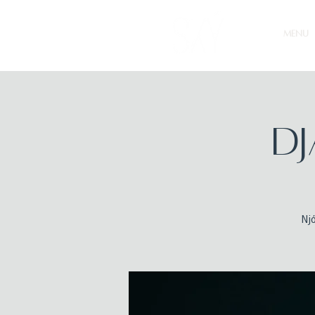
MENU
DJ
Njó