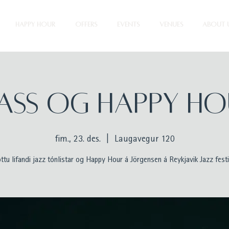
HAPPY HOUR
OFFERS
EVENTS
VENUES
ABOUT 
ASS OG HAPPY H
fim., 23. des.
  |  
Laugavegur 120
ttu lifandi jazz tónlistar og Happy Hour á Jörgensen á Reykjavik Jazz festi