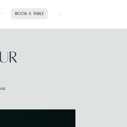
Book a table
US
IS
OUR
val.