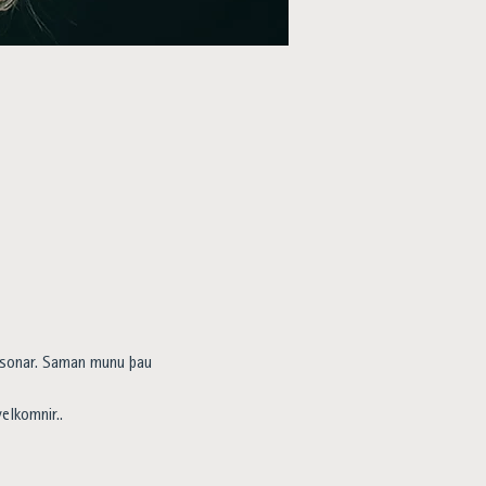
ssonar. Saman munu þau 
lkomnir.. 