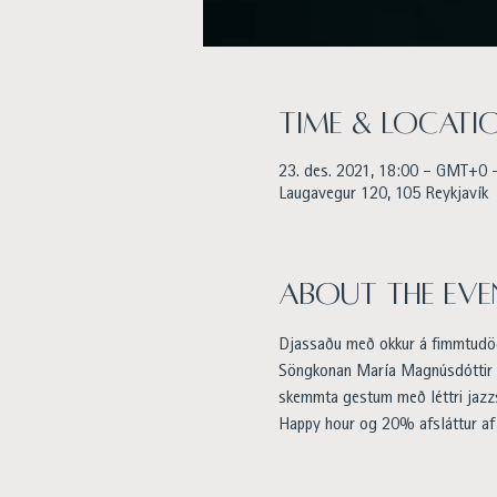
Time & Locati
23. des. 2021, 18:00 – GMT+0 
Laugavegur 120, 105 Reykjavík
About the eve
Djassaðu með okkur á fimmtud
Söngkonan María Magnúsdóttir m
skemmta gestum með léttri jazz
Happy hour og 20% afsláttur af 