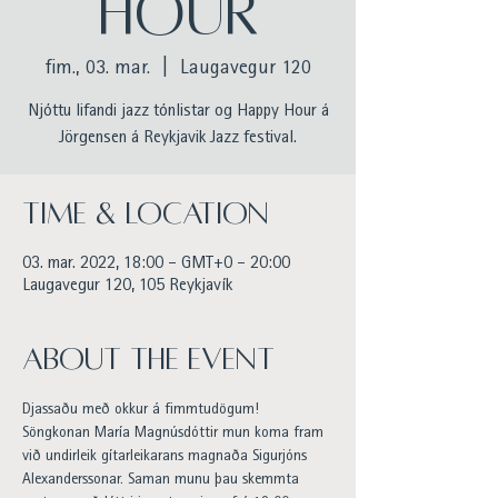
HOUR
fim., 03. mar.
  |  
Laugavegur 120
Njóttu lifandi jazz tónlistar og Happy Hour á
Jörgensen á Reykjavik Jazz festival.
Time & Location
03. mar. 2022, 18:00 – GMT+0 – 20:00
Laugavegur 120, 105 Reykjavík
About the event
Djassaðu með okkur á fimmtudögum!
Söngkonan María Magnúsdóttir mun koma fram 
við undirleik gítarleikarans magnaða Sigurjóns 
Alexanderssonar. Saman munu þau skemmta 