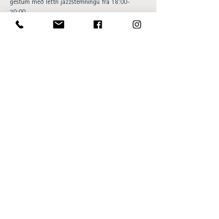
gestum með léttri jazzstemningu frá 18:00-
20:00.
Happy hour og 20% afsláttur af 
barsnakkseðlinum á meðan á viðburði stendur. 
Aðgangur ókeypis og allir velkomnir.. 
Opening hours:
Sun - Thu 15:00 to 23:00
Fri - Sat 15:00 to 01:00
SKÝ Lounge & Bar
Ingólfsstræti 1, 101 Reykjavík
sky@centerhotels.com
595 8545
View SKÝ in 360°