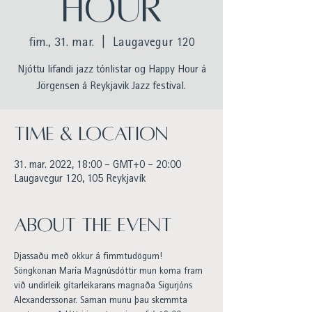
HOUR
fim., 31. mar.
  |  
Laugavegur 120
Njóttu lifandi jazz tónlistar og Happy Hour á
Jörgensen á Reykjavik Jazz festival.
Time & Location
31. mar. 2022, 18:00 – GMT+0 – 20:00
Laugavegur 120, 105 Reykjavík
About the event
Djassaðu með okkur á fimmtudögum!
Söngkonan María Magnúsdóttir mun koma fram 
við undirleik gítarleikarans magnaða Sigurjóns 
Alexanderssonar. Saman munu þau skemmta 