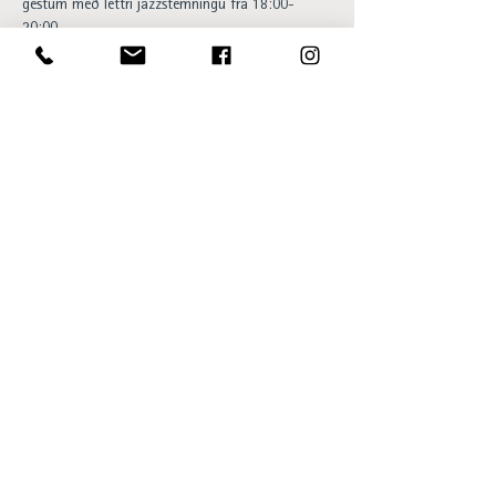
gestum með léttri jazzstemningu frá 18:00-
20:00.
Happy hour og 20% afsláttur af 
barsnakkseðlinum á meðan á viðburði stendur. 
Aðgangur ókeypis og allir velkomnir.. 
Opening hours:
Sun - Thu 15:00 to 23:00
Fri - Sat 15:00 to 01:00
SKÝ Lounge & Bar
Ingólfsstræti 1, 101 Reykjavík
sky@centerhotels.com
595 8545
View SKÝ in 360°