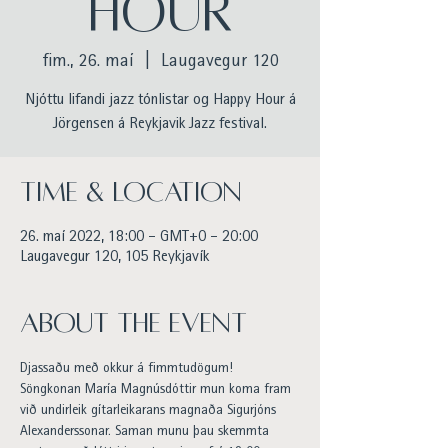
HOUR
fim., 26. maí
  |  
Laugavegur 120
Njóttu lifandi jazz tónlistar og Happy Hour á
Jörgensen á Reykjavik Jazz festival.
Time & Location
26. maí 2022, 18:00 – GMT+0 – 20:00
Laugavegur 120, 105 Reykjavík
About the event
Djassaðu með okkur á fimmtudögum!
Söngkonan María Magnúsdóttir mun koma fram 
við undirleik gítarleikarans magnaða Sigurjóns 
Alexanderssonar. Saman munu þau skemmta 