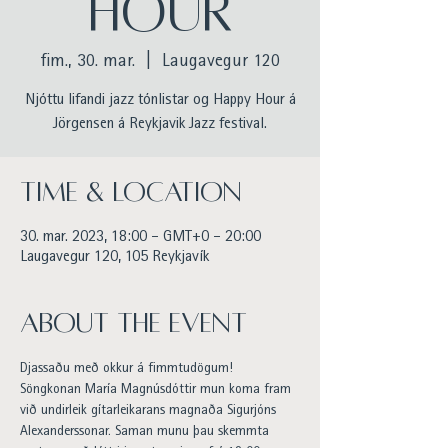
HOUR
fim., 30. mar.
  |  
Laugavegur 120
Njóttu lifandi jazz tónlistar og Happy Hour á
Jörgensen á Reykjavik Jazz festival.
Time & Location
30. mar. 2023, 18:00 – GMT+0 – 20:00
Laugavegur 120, 105 Reykjavík
About the event
Djassaðu með okkur á fimmtudögum!
Söngkonan María Magnúsdóttir mun koma fram 
við undirleik gítarleikarans magnaða Sigurjóns 
Alexanderssonar. Saman munu þau skemmta 