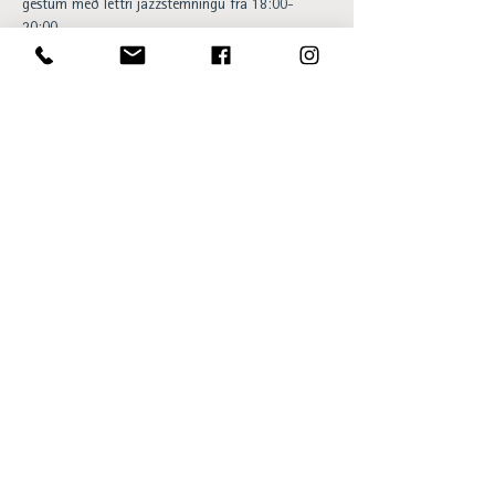
gestum með léttri jazzstemningu frá 18:00-
20:00.
Happy hour og 20% afsláttur af 
barsnakkseðlinum á meðan á viðburði stendur. 
Aðgangur ókeypis og allir velkomnir.. 
Opening hours:
Sun - Thu 15:00 to 23:00
Fri - Sat 15:00 to 01:00
SKÝ Lounge & Bar
Ingólfsstræti 1, 101 Reykjavík
sky@centerhotels.com
595 8545
View SKÝ in 360°