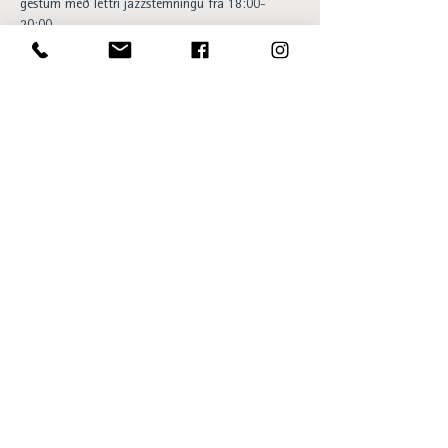
gestum með léttri jazzstemningu frá 18:00-
20:00.
Happy hour og 20% afsláttur af 
barsnakkseðlinum á meðan á viðburði stendur. 
Aðgangur ókeypis og allir velkomnir.. 
Opening hours:
Sun - Thu 15:00 to 23:00
Fri - Sat 15:00 to 01:00
SKÝ Lounge & Bar
Ingólfsstræti 1, 101 Reykjavík
sky@centerhotels.com
595 8545
View SKÝ in 360°