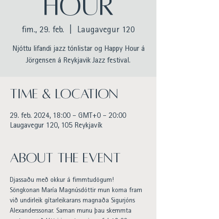
HOUR
fim., 29. feb.
  |  
Laugavegur 120
Njóttu lifandi jazz tónlistar og Happy Hour á
Jörgensen á Reykjavik Jazz festival.
Time & Location
29. feb. 2024, 18:00 – GMT+0 – 20:00
Laugavegur 120, 105 Reykjavík
About the event
Djassaðu með okkur á fimmtudögum!
Söngkonan María Magnúsdóttir mun koma fram 
við undirleik gítarleikarans magnaða Sigurjóns 
Alexanderssonar. Saman munu þau skemmta 