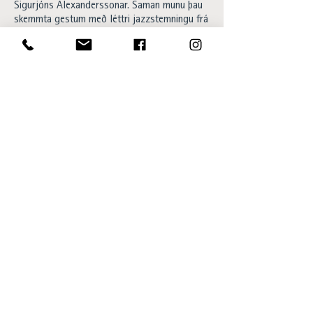
Sigurjóns Alexanderssonar. Saman munu þau
skemmta gestum með léttri jazzstemningu frá
18:00-20:00.
Happy hour og 20% afsláttur af
barsnakkseðlinum á meðan á viðburði stendur.
Aðgangur ókeypis og allir velkomnir..
Opening hours:
Sun - Thu 15:00 to 23:00
Fri - Sat 15:00 to 01:00
SKÝ Lounge & Bar
Ingólfsstræti 1, 101 Reykjavík
sky@centerhotels.com
595 8545
View SKÝ in 360°