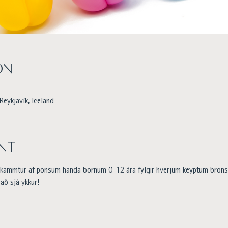
on
Reykjavík, Iceland
nt
r skammtur af pönsum handa börnum 0-12 ára fylgir hverjum keyptum bröns d
 að sjá ykkur!