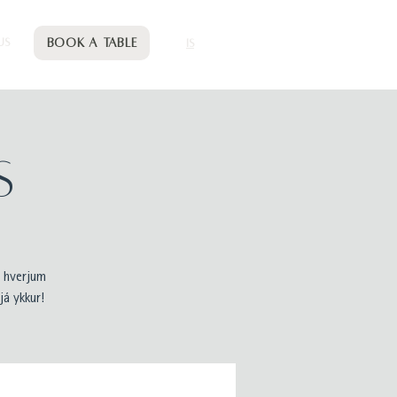
Book a table
US
IS
s
r hverjum
já ykkur!