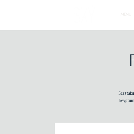
MENU
Sérstaku
keyptum 