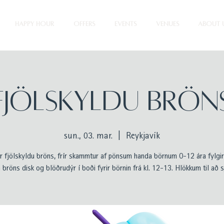
HAPPY HOUR
OFFERS
EVENTS
VENUES
ABOUT 
Fjölskyldu Brön
sun., 03. mar.
  |  
Reykjavík
r fjölskyldu bröns, frír skammtur af pönsum handa börnum 0-12 ára fylgi
bröns disk og blöðrudýr í boði fyrir börnin frá kl. 12-13. Hlökkum til að s