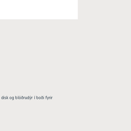
isk og blöðrudýr í boði fyrir 