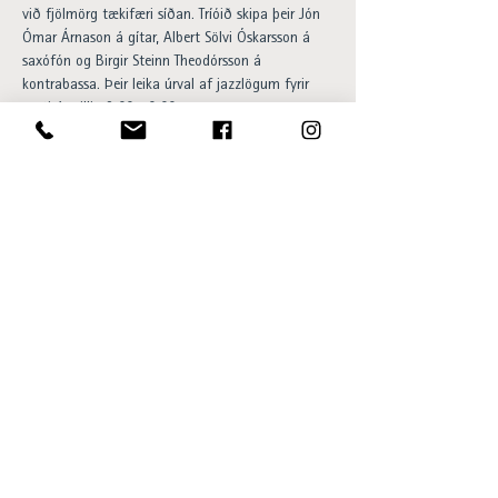
við fjölmörg tækifæri síðan. Tríóið skipa þeir Jón 
Ómar Árnason á gítar, Albert Sölvi Óskarsson á 
saxófón og Birgir Steinn Theodórsson á 
kontrabassa. Þeir leika úrval af jazzlögum fyrir 
gesti á milli 18:00-20:00.

Happy hour og 20% afsláttur af 
barsnakkseðlinum á meðan á viðburði stendur. 
Aðgangur ókeypis og allir velkomnir.
Opening hours:
Sun - Thu 15:00 to 23:00
Fri - Sat 15:00 to 01:00
SKÝ Lounge & Bar
Ingólfsstræti 1, 101 Reykjavík