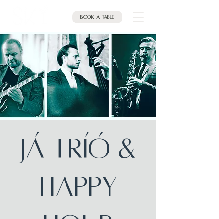
Book a table
JÁ Tríó &
HAPPY