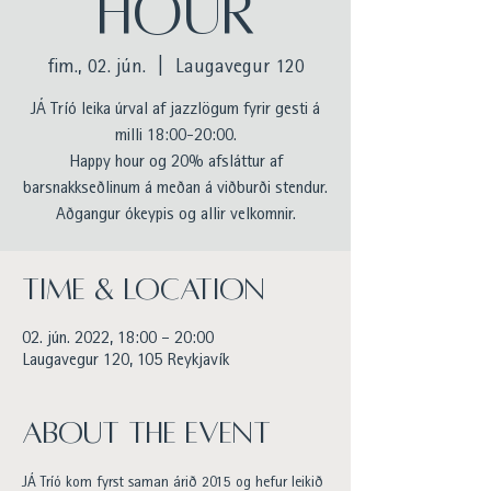
HOUR
fim., 02. jún.
  |  
Laugavegur 120
JÁ Tríó leika úrval af jazzlögum fyrir gesti á
milli 18:00-20:00.
Happy hour og 20% afsláttur af
barsnakkseðlinum á meðan á viðburði stendur.
Aðgangur ókeypis og allir velkomnir.
Time & Location
02. jún. 2022, 18:00 – 20:00
Laugavegur 120, 105 Reykjavík
About the event
JÁ Tríó kom fyrst saman árið 2015 og hefur leikið 