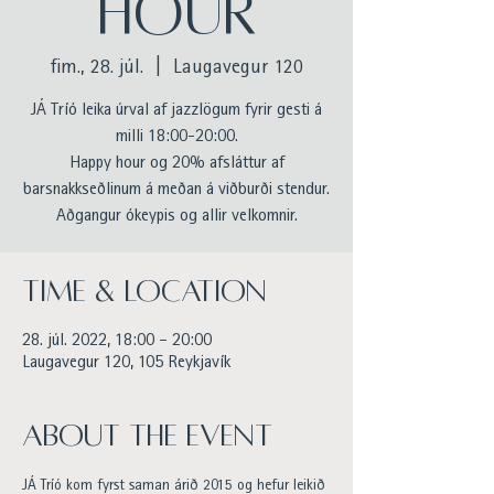
HOUR
fim., 28. júl.
  |  
Laugavegur 120
JÁ Tríó leika úrval af jazzlögum fyrir gesti á
milli 18:00-20:00.
Happy hour og 20% afsláttur af
barsnakkseðlinum á meðan á viðburði stendur.
Aðgangur ókeypis og allir velkomnir.
Time & Location
28. júl. 2022, 18:00 – 20:00
Laugavegur 120, 105 Reykjavík
About the event
JÁ Tríó kom fyrst saman árið 2015 og hefur leikið 