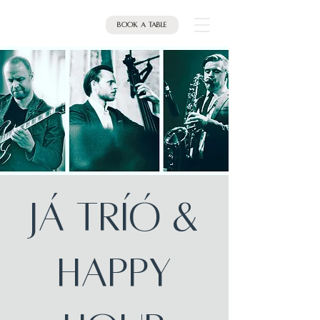
Book a table
JÁ Tríó &
HAPPY