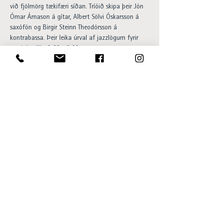
við fjölmörg tækifæri síðan. Tríóið skipa þeir Jón 
Ómar Árnason á gítar, Albert Sölvi Óskarsson á 
saxófón og Birgir Steinn Theodórsson á 
kontrabassa. Þeir leika úrval af jazzlögum fyrir 
gesti á milli 18:00-20:00.

Happy hour og 20% afsláttur af 
barsnakkseðlinum á meðan á viðburði stendur. 
Aðgangur ókeypis og allir velkomnir.
Opening hours:
Sun - Thu 15:00 to 23:00
Fri - Sat 15:00 to 01:00
SKÝ Lounge & Bar
Ingólfsstræti 1, 101 Reykjavík