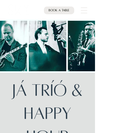
Book a table
JÁ Tríó &
HAPPY