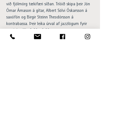
við fjölmörg tækifæri síðan. Tríóið skipa þeir Jón 
Ómar Árnason á gítar, Albert Sölvi Óskarsson á 
saxófón og Birgir Steinn Theodórsson á 
kontrabassa. Þeir leika úrval af jazzlögum fyrir 
gesti á milli 18:00-20:00.

Happy hour og 20% afsláttur af 
barsnakkseðlinum á meðan á viðburði stendur. 
Aðgangur ókeypis og allir velkomnir.
Opening hours:
Sun - Thu 15:00 to 23:00
Fri - Sat 15:00 to 01:00
SKÝ Lounge & Bar
Ingólfsstræti 1, 101 Reykjavík