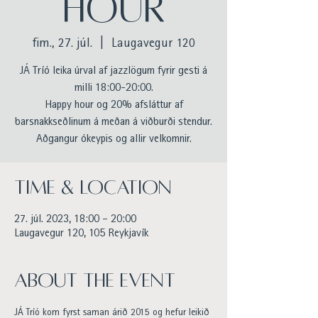
HOUR
fim., 27. júl.
  |  
Laugavegur 120
JÁ Tríó leika úrval af jazzlögum fyrir gesti á
milli 18:00-20:00.
Happy hour og 20% afsláttur af
barsnakkseðlinum á meðan á viðburði stendur.
Aðgangur ókeypis og allir velkomnir.
Time & Location
27. júl. 2023, 18:00 – 20:00
Laugavegur 120, 105 Reykjavík
About the event
JÁ Tríó kom fyrst saman árið 2015 og hefur leikið 