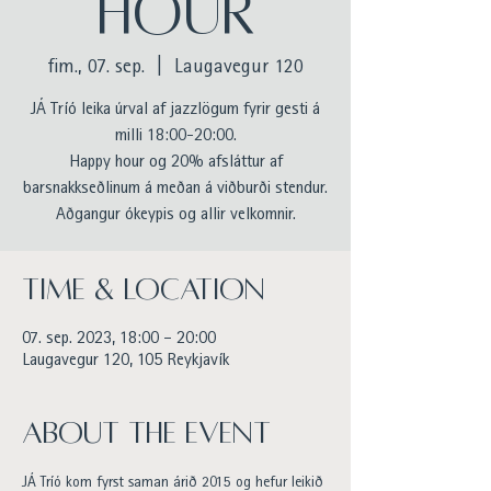
HOUR
fim., 07. sep.
  |  
Laugavegur 120
JÁ Tríó leika úrval af jazzlögum fyrir gesti á
milli 18:00-20:00.
Happy hour og 20% afsláttur af
barsnakkseðlinum á meðan á viðburði stendur.
Aðgangur ókeypis og allir velkomnir.
Time & Location
07. sep. 2023, 18:00 – 20:00
Laugavegur 120, 105 Reykjavík
About the event
JÁ Tríó kom fyrst saman árið 2015 og hefur leikið 