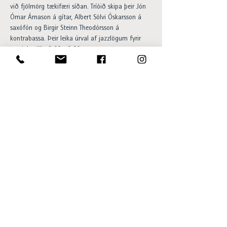
við fjölmörg tækifæri síðan. Tríóið skipa þeir Jón 
Ómar Árnason á gítar, Albert Sölvi Óskarsson á 
saxófón og Birgir Steinn Theodórsson á 
kontrabassa. Þeir leika úrval af jazzlögum fyrir 
gesti á milli 18:00-20:00.

Happy hour og 20% afsláttur af 
barsnakkseðlinum á meðan á viðburði stendur. 
Aðgangur ókeypis og allir velkomnir.
Opening hours:
Sun - Thu 15:00 to 23:00
Fri - Sat 15:00 to 01:00
SKÝ Lounge & Bar
Ingólfsstræti 1, 101 Reykjavík