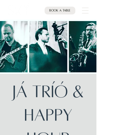
Book a table
JÁ Tríó &
HAPPY