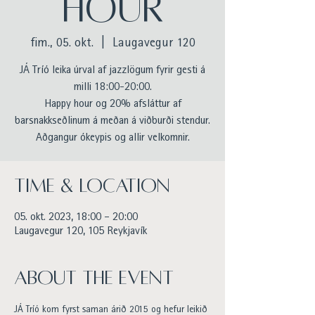
HOUR
fim., 05. okt.
  |  
Laugavegur 120
JÁ Tríó leika úrval af jazzlögum fyrir gesti á
milli 18:00-20:00.
Happy hour og 20% afsláttur af
barsnakkseðlinum á meðan á viðburði stendur.
Aðgangur ókeypis og allir velkomnir.
Time & Location
05. okt. 2023, 18:00 – 20:00
Laugavegur 120, 105 Reykjavík
About the event
JÁ Tríó kom fyrst saman árið 2015 og hefur leikið 