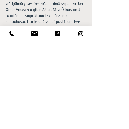
við fjölmörg tækifæri síðan. Tríóið skipa þeir Jón 
Ómar Árnason á gítar, Albert Sölvi Óskarsson á 
saxófón og Birgir Steinn Theodórsson á 
kontrabassa. Þeir leika úrval af jazzlögum fyrir 
gesti á milli 18:00-20:00.

Happy hour og 20% afsláttur af 
barsnakkseðlinum á meðan á viðburði stendur. 
Aðgangur ókeypis og allir velkomnir.
Opening hours:
Sun - Thu 15:00 to 23:00
Fri - Sat 15:00 to 01:00
SKÝ Lounge & Bar
Ingólfsstræti 1, 101 Reykjavík