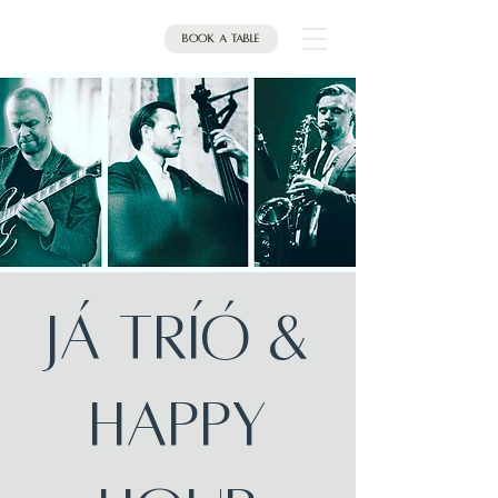
Book a table
JÁ Tríó &
HAPPY