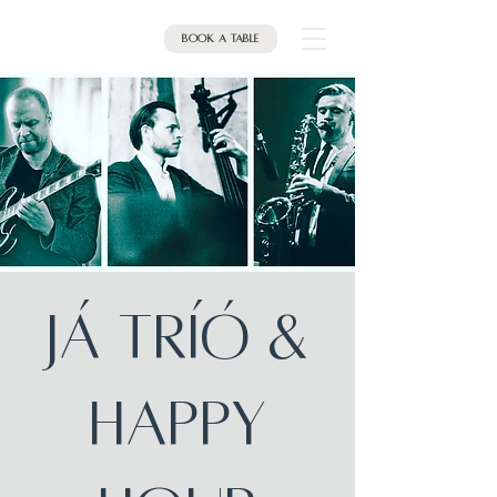
Book a table
JÁ Tríó &
HAPPY