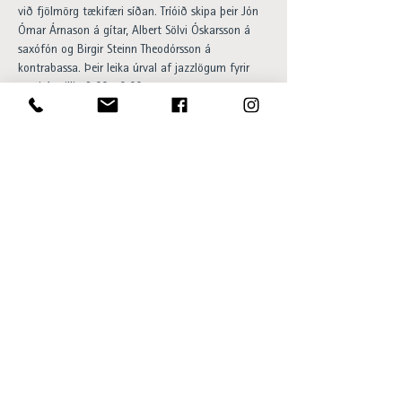
við fjölmörg tækifæri síðan. Tríóið skipa þeir Jón 
Ómar Árnason á gítar, Albert Sölvi Óskarsson á 
saxófón og Birgir Steinn Theodórsson á 
kontrabassa. Þeir leika úrval af jazzlögum fyrir 
gesti á milli 18:00-20:00.

Happy hour og 20% afsláttur af 
barsnakkseðlinum á meðan á viðburði stendur. 
Aðgangur ókeypis og allir velkomnir.
Opening hours:
Sun - Thu 15:00 to 23:00
Fri - Sat 15:00 to 01:00
SKÝ Lounge & Bar
Ingólfsstræti 1, 101 Reykjavík