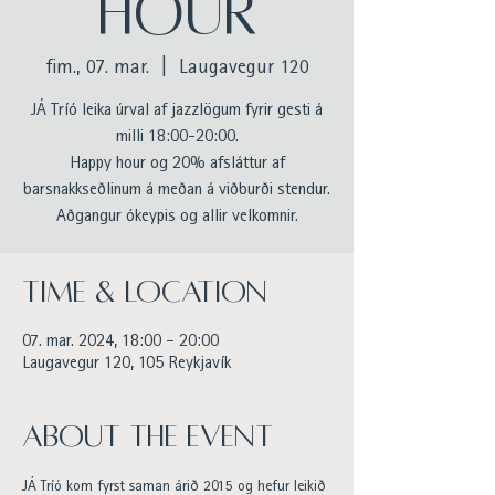
HOUR
fim., 07. mar.
  |  
Laugavegur 120
JÁ Tríó leika úrval af jazzlögum fyrir gesti á
milli 18:00-20:00.
Happy hour og 20% afsláttur af
barsnakkseðlinum á meðan á viðburði stendur.
Aðgangur ókeypis og allir velkomnir.
Time & Location
07. mar. 2024, 18:00 – 20:00
Laugavegur 120, 105 Reykjavík
About the event
JÁ Tríó kom fyrst saman árið 2015 og hefur leikið 