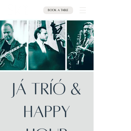
Book a table
JÁ Tríó &
HAPPY