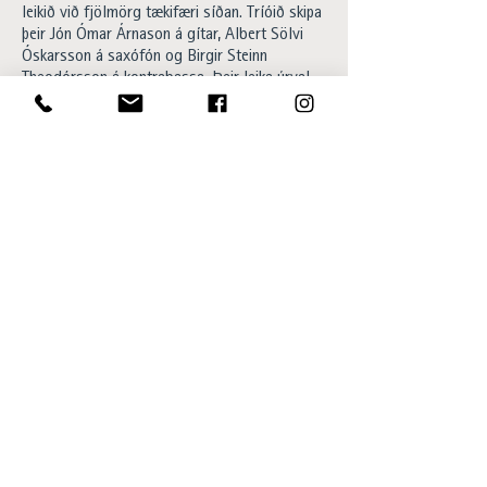
leikið við fjölmörg tækifæri síðan. Tríóið skipa
þeir Jón Ómar Árnason á gítar, Albert Sölvi
Óskarsson á saxófón og Birgir Steinn
Theodórsson á kontrabassa. Þeir leika úrval
af jazzlögum fyrir gesti á milli 18:00-20:00.
Happy hour og 20% afsláttur af
barsnakkseðlinum á meðan á viðburði stendur.
Aðgangur ókeypis og allir velkomnir.
Opening hours:
Sun - Thu 15:00 to 23:00
Fri - Sat 15:00 to 01:00
SKÝ Lounge & Bar
Ingólfsstræti 1, 101 Reykjavík
sky@centerhotels.com