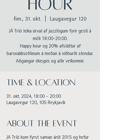
HOUR
fim., 31. okt.
  |  
Laugavegur 120
JÁ Tríó leika úrval af jazzlögum fyrir gesti á
milli 18:00-20:00.
Happy hour og 20% afsláttur af
barsnakkseðlinum á meðan á viðburði stendur.
Aðgangur ókeypis og allir velkomnir.
Time & Location
31. okt. 2024, 18:00 – 20:00
Laugavegur 120, 105 Reykjavík
About the event
JÁ Tríó kom fyrst saman árið 2015 og hefur