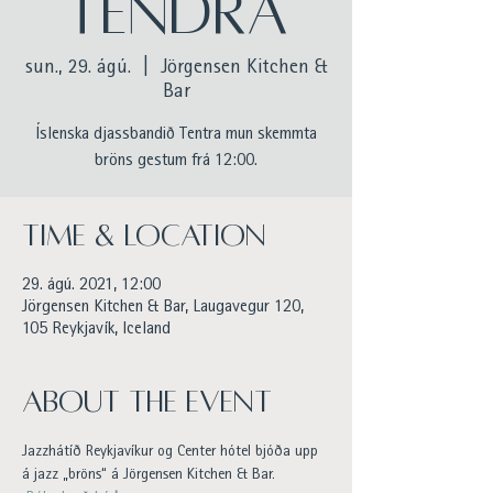
Tendra
sun., 29. ágú.
  |  
Jörgensen Kitchen &
Bar
Íslenska djassbandið Tentra mun skemmta
bröns gestum frá 12:00.
Time & Location
29. ágú. 2021, 12:00
Jörgensen Kitchen & Bar, Laugavegur 120,
105 Reykjavík, Iceland
About the event
Jazzhátíð Reykjavíkur og Center hótel bjóða upp 
á jazz „bröns“ á Jörgensen Kitchen & Bar.