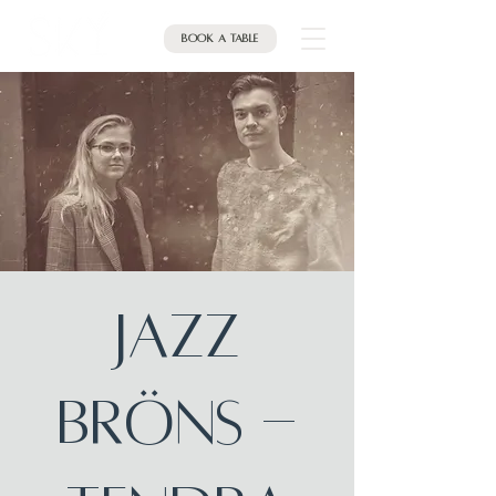
Book a table
JAZZ
BRÖNS -