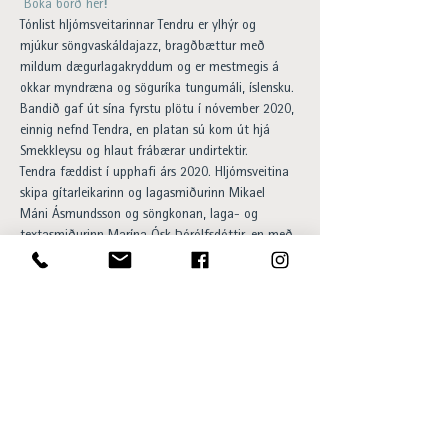
Bóka borð hér
!
Tónlist hljómsveitarinnar Tendru er ylhýr og 
mjúkur söngvaskáldajazz, bragðbættur með 
mildum dægurlagakryddum og er mestmegis á 
okkar myndræna og söguríka tungumáli, íslensku. 
Bandið gaf út sína fyrstu plötu í nóvember 2020, 
einnig nefnd Tendra, en platan sú kom út hjá 
Smekkleysu og hlaut frábærar undirtektir.
Tendra fæddist í upphafi árs 2020. Hljómsveitina 
skipa gítarleikarinn og lagasmiðurinn Mikael 
Máni Ásmundsson og söngkonan, laga- og 
textasmiðurinn Marína Ósk Þórólfsdóttir, en með 
þeim á tónleikunum verða einnig bassaleikarinn 
Ingibjörg Elsa Turchi, hljómborðsleikarinn og 
söngvarinn Steingrímur Teague og trommarinn 
Svanhildur Lóa Bergsveinsdóttir.
Á tónleikunum mun Tendra leika lög af fyrstu 
plötunni sinni, auk þess að spila nokkur ný lög og 
útsetningar.