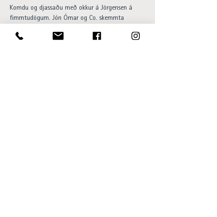
Komdu og djassaðu með okkur á Jörgensen á 
fimmtudögum. Jón Ómar og Co. skemmta 
gestum með léttri jazzstemningu frá 18:00-
20:00. Happy hour og 20% afsláttur af 
barsnakkseðlinum á meðan á viðburði stendur. 
Aðgangur ókeypis og allir velkomnir.
Opening hours:
Sun - Thu 15:00 to 23:00
Fri - Sat 15:00 to 01:00
SKÝ Lounge & Bar
Ingólfsstræti 1, 101 Reykjavík
sky@centerhotels.com
595 8545
View SKÝ in 360°