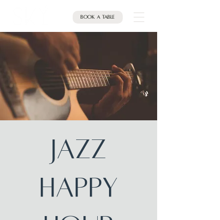
Book a table
JAZZ
Happy