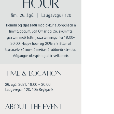
Hour
fim., 26. ágú.
  |  
Laugavegur 120
Komdu og djassaðu með okkur á Jörgensen á
fimmtudögum. Jón Ómar og Co. skemmta
gestum með léttri jazzstemningu frá 18:00-
20:00. Happy hour og 20% afsláttur af
barsnakkseðlinum á meðan á viðburði stendur.
Aðgangur ókeypis og allir velkomnir.
Time & Location
26. ágú. 2021, 18:00 – 20:00
Laugavegur 120, 105 Reykjavík
About the event