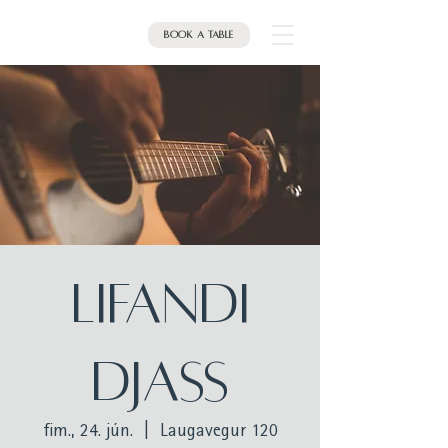
Book a table
LIFANDI
DJASS
fim., 24. jún.
  |  
Laugavegur 120