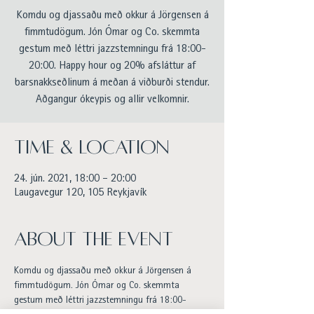
Komdu og djassaðu með okkur á Jörgensen á
fimmtudögum. Jón Ómar og Co. skemmta
gestum með léttri jazzstemningu frá 18:00-
20:00. Happy hour og 20% afsláttur af
barsnakkseðlinum á meðan á viðburði stendur.
Aðgangur ókeypis og allir velkomnir.
Time & Location
24. jún. 2021, 18:00 – 20:00
Laugavegur 120, 105 Reykjavík
About the event
Komdu og djassaðu með okkur á Jörgensen á 
fimmtudögum. Jón Ómar og Co. skemmta 
gestum með léttri jazzstemningu frá 18:00-