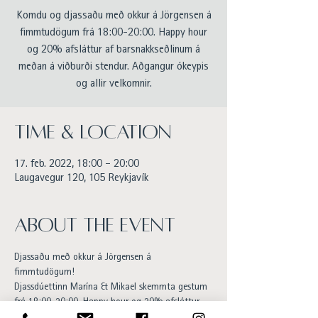
Komdu og djassaðu með okkur á Jörgensen á
fimmtudögum frá 18:00-20:00. Happy hour
og 20% afsláttur af barsnakkseðlinum á
meðan á viðburði stendur. Aðgangur ókeypis
og allir velkomnir.
Time & Location
17. feb. 2022, 18:00 – 20:00
Laugavegur 120, 105 Reykjavík
About the event
Djassaðu með okkur á Jörgensen á 
fimmtudögum! 
Djassdúettinn Marína & Mikael skemmta gestum 
frá 18:00-20:00. Happy hour og 20% afsláttur 
af barsnakkseðlinum á meðan á viðburði 