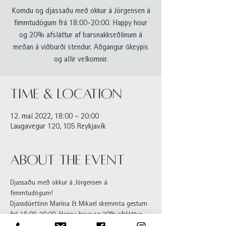
Komdu og djassaðu með okkur á Jörgensen á
fimmtudögum frá 18:00-20:00. Happy hour
og 20% afsláttur af barsnakkseðlinum á
meðan á viðburði stendur. Aðgangur ókeypis
og allir velkomnir.
Time & Location
12. maí 2022, 18:00 – 20:00
Laugavegur 120, 105 Reykjavík
About the event
Djassaðu með okkur á Jörgensen á 
fimmtudögum! 
Djassdúettinn Marína & Mikael skemmta gestum 
frá 18:00-20:00. Happy hour og 20% afsláttur 
af barsnakkseðlinum á meðan á viðburði 