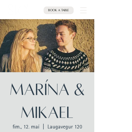
Book a table
MARÍNA &
MIKAEL
fim., 12. maí
  |  
Laugavegur 120