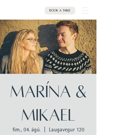
Book a table
MARÍNA &
MIKAEL
fim., 04. ágú.
  |  
Laugavegur 120