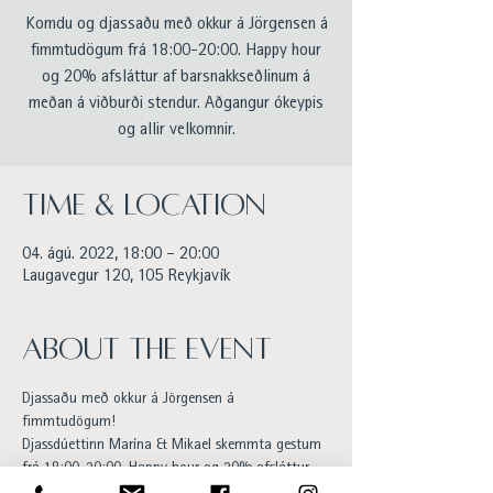
Komdu og djassaðu með okkur á Jörgensen á
fimmtudögum frá 18:00-20:00. Happy hour
og 20% afsláttur af barsnakkseðlinum á
meðan á viðburði stendur. Aðgangur ókeypis
og allir velkomnir.
Time & Location
04. ágú. 2022, 18:00 – 20:00
Laugavegur 120, 105 Reykjavík
About the event
Djassaðu með okkur á Jörgensen á 
fimmtudögum! 
Djassdúettinn Marína & Mikael skemmta gestum 
frá 18:00-20:00. Happy hour og 20% afsláttur 
af barsnakkseðlinum á meðan á viðburði 