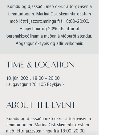
Komdu og djassaðu með okkur á Jörgensen á
fimmtudögum. Marína Ósk skemmtir gestum
með léttri jazzstemningu frá 18:00-20:00.
Happy hour og 20% afsláttur af
barsnakkseðlinum á meðan á viðburði stendur.
Aðgangur ókeypis og allir velkomnir.
Time & Location
10. jún. 2021, 18:00 – 20:00
Laugavegur 120, 105 Reykjavík
About the event
Komdu og djassaðu með okkur á Jörgensen á
fimmtudögum. Marína Ósk skemmtir gestum
með léttri jazzstemningu frá 18:00-20:00.
Happy hour og 20% afsláttur af