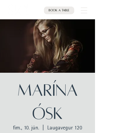
Book a table
MARÍNA
ÓSK
fim., 10. jún.
  |  
Laugavegur 120