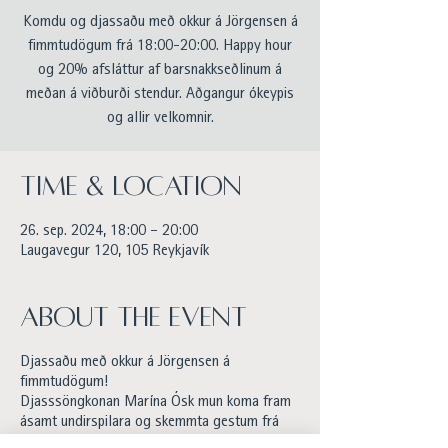
Komdu og djassaðu með okkur á Jörgensen á
fimmtudögum frá 18:00-20:00. Happy hour
og 20% afsláttur af barsnakkseðlinum á
meðan á viðburði stendur. Aðgangur ókeypis
og allir velkomnir.
Time & Location
26. sep. 2024, 18:00 – 20:00
Laugavegur 120, 105 Reykjavík
About the event
Djassaðu með okkur á Jörgensen á
fimmtudögum!
Djasssöngkonan Marína Ósk mun koma fram
ásamt undirspilara og skemmta gestum frá
18:00-20:00.