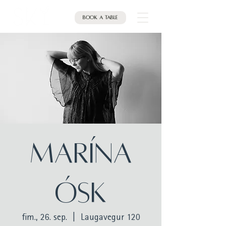
Book a table
MARÍNA
ÓSK
fim., 26. sep.
  |  
Laugavegur 120