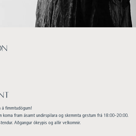
on
nt
n á fimmtudögum!
 koma fram ásamt undirspilara og skemmta gestum frá 18:00-20:00.
tendur. Aðgangur ókeypis og allir velkomnir.