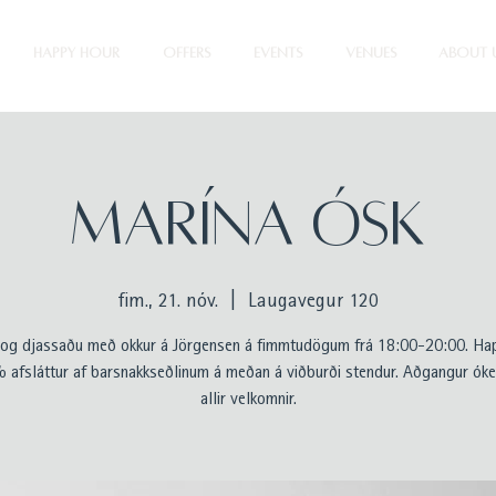
HAPPY HOUR
OFFERS
EVENTS
VENUES
ABOUT 
MARÍNA ÓSK
fim., 21. nóv.
  |  
Laugavegur 120
g djassaðu með okkur á Jörgensen á fimmtudögum frá 18:00-20:00. Ha
 afsláttur af barsnakkseðlinum á meðan á viðburði stendur. Aðgangur óke
allir velkomnir.