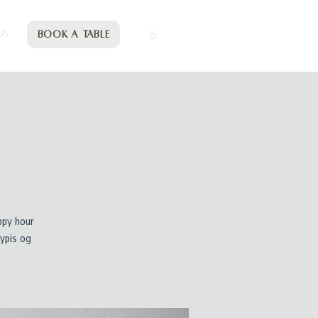
Book a table
US
IS
ppy hour
ypis og