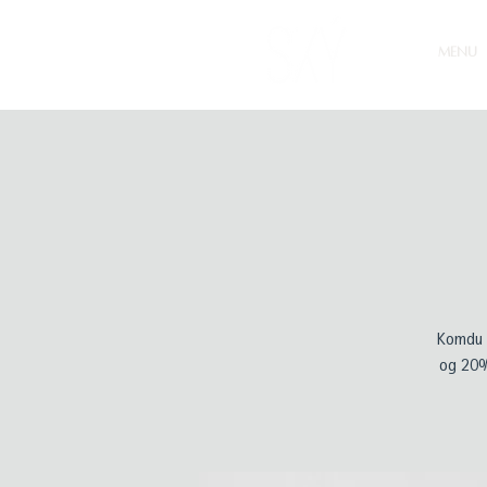
MENU
Komdu o
og 20%