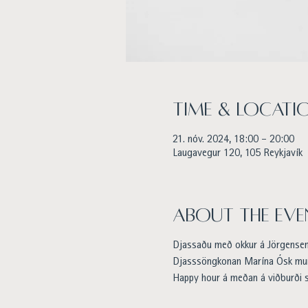
Time & Locati
21. nóv. 2024, 18:00 – 20:00
Laugavegur 120, 105 Reykjavík
About the eve
Djassaðu með okkur á Jörgense
Djasssöngkonan Marína Ósk mun
Happy hour á meðan á viðburði s