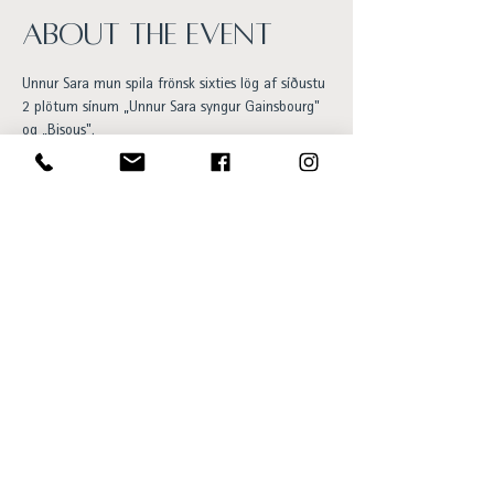
About the event
Unnur Sara mun spila frönsk sixties lög af síðustu 
2 plötum sínum „Unnur Sara syngur Gainsbourg" 
og „Bisous". 
Með henni til halds og trausts verður 
gítarleikarinn Benjamín Náttmörður Árnason.
Happy Hour á bar og 20% afsláttur af 
Barmatseðli. 
Frítt inn og allir velkomnir!
Opening hours:
Sun - Thu 15:00 to 23:00
Fri - Sat 15:00 to 01:00