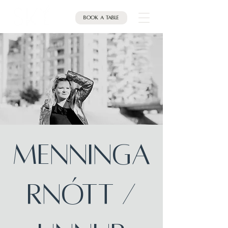
Book a table
Menninga
rnótt /