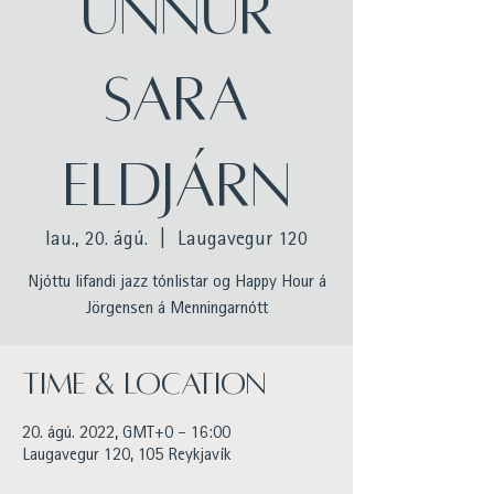
Unnur
Sara
Eldjárn
lau., 20. ágú.
  |  
Laugavegur 120
Njóttu lifandi jazz tónlistar og Happy Hour á
Jörgensen á Menningarnótt
Time & Location
20. ágú. 2022, GMT+0 – 16:00
Laugavegur 120, 105 Reykjavík