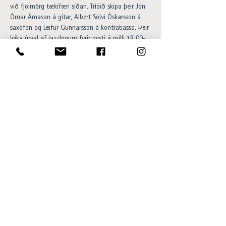
við fjölmörg tækifæri síðan. Tríóið skipa þeir Jón 
Ómar Árnason á gítar, Albert Sölvi Óskarsson á 
saxófón og Leifur Gunnarsson á kontrabassa. Þeir 
leika úrval af jazzlögum fyrir gesti á milli 18:00-
20:00.
Happy hour og 20% afsláttur af 
barsnakkseðlinum á meðan á viðburði stendur. 
Aðgangur ókeypis og allir velkomnir.
Opening hours:
Sun - Thu 15:00 to 23:00
Fri - Sat 15:00 to 01:00
SKÝ Lounge & Bar
Ingólfsstræti 1, 101 Reykjavík
sky@centerhotels.com