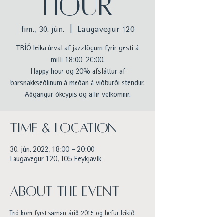
HOUR
fim., 30. jún.
  |  
Laugavegur 120
TRÍÓ leika úrval af jazzlögum fyrir gesti á
milli 18:00-20:00.
Happy hour og 20% afsláttur af
barsnakkseðlinum á meðan á viðburði stendur.
Aðgangur ókeypis og allir velkomnir.
Time & Location
30. jún. 2022, 18:00 – 20:00
Laugavegur 120, 105 Reykjavík
About the event
Tríó kom fyrst saman árið 2015 og hefur leikið 