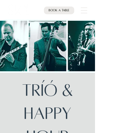
Book a table
TRÍÓ &
HAPPY