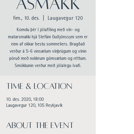
ASMAKK
fim., 10. des.
  |  
Laugavegur 120
Komdu þér í jólafíling með vín- og
matarsmakki hjá Stefáni Guðjónssyni sem er
einn af okkar bestu sommeliers. Bragðað
verður á 5-6 vinsælum vínþrúgum og vínin
pöruð með nokkrum gómsætum og réttum.
Smökkunin verður með jólalegu ívafi.
Time & Location
10. des. 2020, 18:00
Laugavegur 120, 105 Reykjavík
About the event