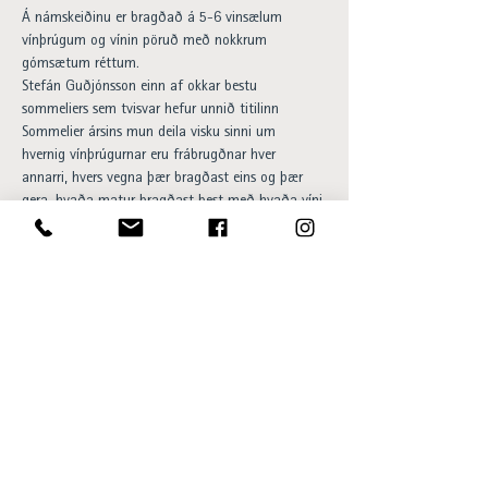
Á námskeiðinu er bragðað á 5-6 vinsælum 
vínþrúgum og vínin pöruð með nokkrum 
gómsætum réttum.
Stefán Guðjónsson einn af okkar bestu 
sommeliers sem tvisvar hefur unnið titilinn 
Sommelier ársins mun deila visku sinni um 
hvernig vínþrúgurnar eru frábrugðnar hver 
annarri, hvers vegna þær bragðast eins og þær 
gera, hvaða matur bragðast best með hvaða víni 
og af hverju. Smökkunin 4. desember verður með 
jólalegu ívafi. 
Verð á þátttöku er 
8.900 kr. á mann
 og þarf að 
bóka fyrirfram hér til að tryggja sér sæti við 
borðið:
BÓKA FYRIR EINN
  -  
BÓKA FYRIR TVO